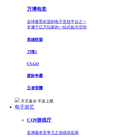
万博电竞
全球最受欢迎的电子竞技平台之一
专属于亿万玩家的一站式娱乐空间
英雄联盟
刀塔2
CS.GO
星际争霸
王者荣耀
天天返水 不设上限
电子游艺
CQ9游戏厅
亚洲最有竞争力之游戏供应商