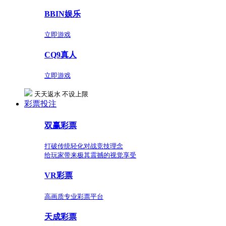
BBIN娱乐
立即游戏
CQ9真人
立即游戏
天天返水 不设上限
彩票投注
双赢彩票
打破传统轻化对战竞技理念
给玩家带来极其震撼的视觉享受
VR彩票
高画质专业彩票平台
天成彩票