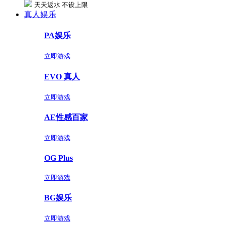
天天返水 不设上限
真人娱乐
PA娱乐
立即游戏
EVO 真人
立即游戏
AE性感百家
立即游戏
OG Plus
立即游戏
BG娱乐
立即游戏