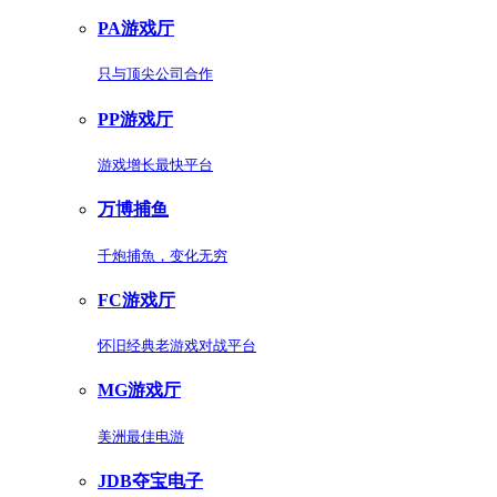
PA游戏厅
只与顶尖公司合作
PP游戏厅
游戏增长最快平台
万博捕鱼
千炮捕魚，变化无穷
FC游戏厅
怀旧经典老游戏对战平台
MG游戏厅
美洲最佳电游
JDB夺宝电子