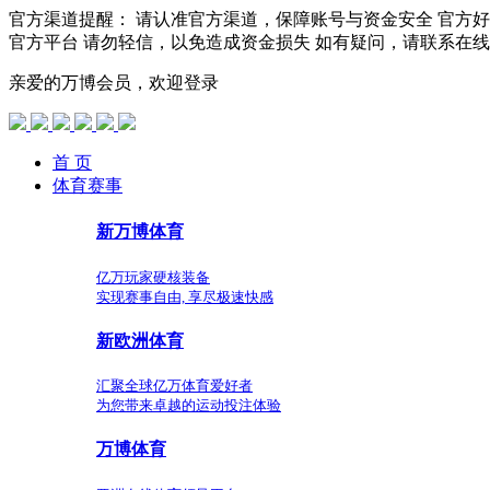
官方渠道提醒： 请认准官方渠道，保障账号与资金安全 官方好记域名：m
官方平台 请勿轻信，以免造成资金损失 如有疑问，请联系在线客服或
亲爱的万博会员，
欢迎登录
首 页
体育赛事
新万博体育
亿万玩家硬核装备
实现赛事自由, 享尽极速快感
新欧洲体育
汇聚全球亿万体育爱好者
为您带来卓越的运动投注体验
万博体育